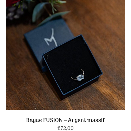
CHOIX DES OPTIONS
Bague FUSION – Argent massif
€
72,00