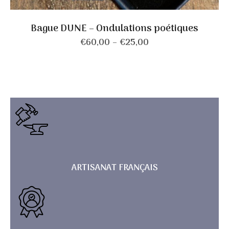
CHOIX DES OPTIONS
Bague DUNE – Ondulations poétiques
€
60,00
–
€
25,00
ARTISANAT FRANÇAIS